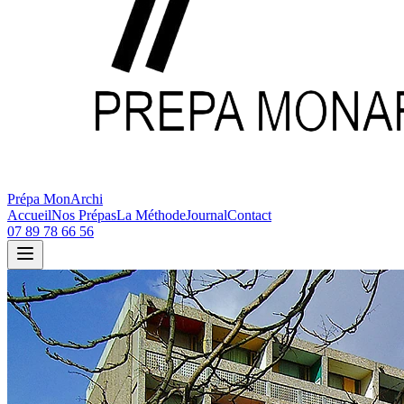
Prépa MonArchi
Accueil
Nos Prépas
La Méthode
Journal
Contact
07 89 78 66 56