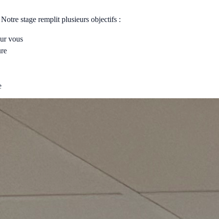
otre stage remplit plusieurs objectifs :
our vous
ure
e